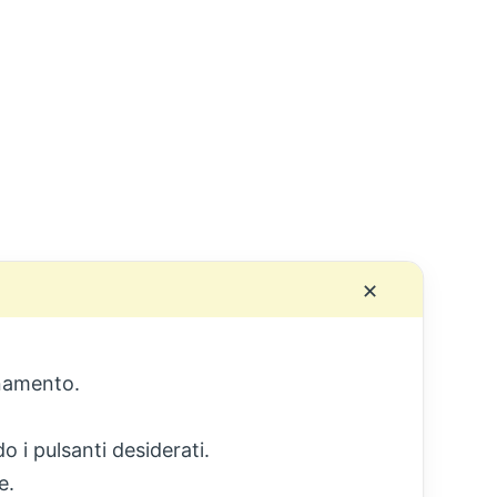
✕
ionamento.
o i pulsanti desiderati.
re.