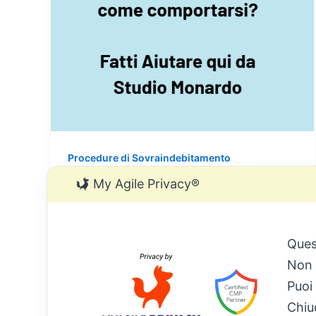
Procedure di Sovraindebitamento
Intimazione di pagamento e
My Agile Privacy®
legge 3/2012: come comportarsi
Giuseppe Monardo
/
10 Dicembre 2025
Ques
Introduzione L’intimazione di pagamento è
Non 
l’atto con il quale l’agente della
Puoi
riscossione, dopo la notifica della cartella
Chiu
e decorso un