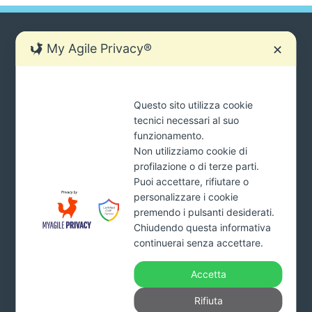
My Agile Privacy®
✕
SIAMO SEMPRE PRONTI AD AIUTARTI.
Questo sito utilizza cookie
Ci sono molti modi per contattarci
tecnici necessari al suo
tua
funzionamento.
INVIA
mail
Non utilizziamo cookie di
*Cliccando il pulsante INVIA acconsenti al trattamento dei tuoi
profilazione o di terze parti.
dati e dichiari di aver preso visione della
Privacy Policy
Puoi accettare, rifiutare o
personalizzare i cookie
premendo i pulsanti desiderati.
Chiudendo questa informativa
Addiopignoramenti.it
continuerai senza accettare.
Studio Monardo & Partners s.r.l.
Viale Affaccio n. 95 – 89900 Vibo Valentia
Accetta
Part. Iva. 03993160799 – Numero REA VV-227578 –
Capitale sociale 10.000 euro interamente versato
Rifiuta
Tel.
800.650011