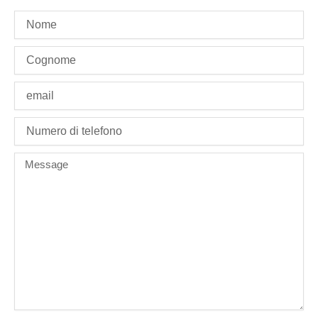
name
last_name
Email
phone
Message