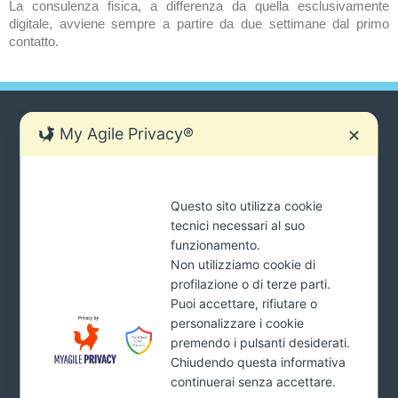
La consulenza fisica, a differenza da quella esclusivamente
digitale, avviene sempre a partire da due settimane dal primo
contatto.
My Agile Privacy®
✕
SIAMO SEMPRE PRONTI AD AIUTARTI.
Questo sito utilizza cookie
Ci sono molti modi per contattarci
tecnici necessari al suo
tua
funzionamento.
INVIA
mail
Non utilizziamo cookie di
*Cliccando il pulsante INVIA acconsenti al trattamento dei tuoi
profilazione o di terze parti.
dati e dichiari di aver preso visione della
Privacy Policy
Puoi accettare, rifiutare o
personalizzare i cookie
premendo i pulsanti desiderati.
Chiudendo questa informativa
Addiopignoramenti.it
continuerai senza accettare.
Studio Monardo & Partners s.r.l.