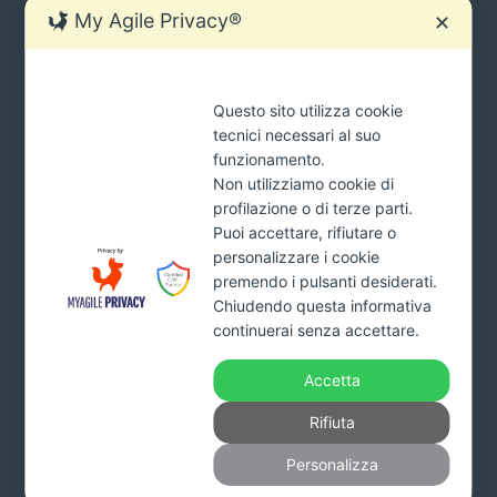
My Agile Privacy®
✕
SIAMO SEMPRE PRONTI AD AIUTARTI.
Questo sito utilizza cookie
Ci sono molti modi per contattarci
tecnici necessari al suo
tua
funzionamento.
INVIA
mail
Non utilizziamo cookie di
*Cliccando il pulsante INVIA acconsenti al trattamento dei tuoi
profilazione o di terze parti.
dati e dichiari di aver preso visione della
Privacy Policy
Puoi accettare, rifiutare o
personalizzare i cookie
premendo i pulsanti desiderati.
Addiopignoramenti.it
Chiudendo questa informativa
continuerai senza accettare.
Studio Monardo & Partners s.r.l.
Viale Affaccio n. 95 – 89900 Vibo Valentia
Accetta
Part. Iva. 03993160799 – Numero REA VV-227578 – Capitale
sociale 10.000 euro interamente versato
Rifiuta
Tel.
800.650011
Personalizza
info@fattirimborsare.com
www.addiopignoramenti.it.