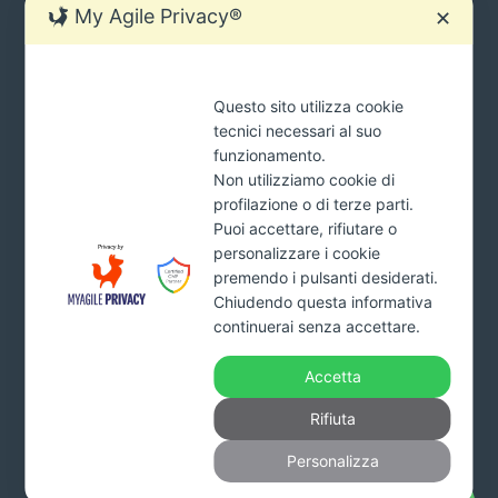
My Agile Privacy®
✕
SIAMO SEMPRE PRONTI AD AIUTARTI.
Questo sito utilizza cookie
Ci sono molti modi per contattarci
tecnici necessari al suo
tua
funzionamento.
INVIA
mail
Non utilizziamo cookie di
*Cliccando il pulsante INVIA acconsenti al trattamento dei tuoi
profilazione o di terze parti.
dati e dichiari di aver preso visione della
Privacy Policy
Puoi accettare, rifiutare o
personalizzare i cookie
premendo i pulsanti desiderati.
Chiudendo questa informativa
Addiopignoramenti.it
continuerai senza accettare.
Studio Monardo & Partners s.r.l.
Viale Affaccio n. 95 – 89900 Vibo Valentia
Accetta
Part. Iva. 03993160799 – Numero REA VV-227578 –
Capitale sociale 10.000 euro interamente versato
Rifiuta
Tel.
800.650011
Personalizza
info@fattirimborsare.com
www.addiopignoramenti.it.