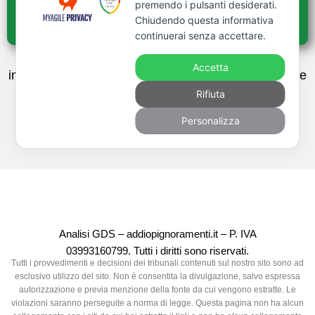
premendo i pulsanti desiderati.
Gratuita
Chiudendo questa informativa
continuerai senza accettare.
Se preferisci contattarci con una e-mail, puoi farlo
Accetta
inviandola all’indirizzo
contatti@fattirimborsare.com
e
Rifiuta
ricordati di lasciare i tuoi recapiti per essere
ricontattato.
Personalizza
Analisi GDS – addiopignoramenti.it – P. IVA
03993160799. Tutti i diritti sono riservati.
Tutti i provvedimenti e decisioni dei tribunali contenuti sul nostro sito sono ad
esclusivo utilizzo del sito. Non è consentita la divulgazione, salvo espressa
autorizzazione e previa menzione della fonte da cui vengono estratte. Le
violazioni saranno perseguite a norma di legge. Questa pagina non ha alcun