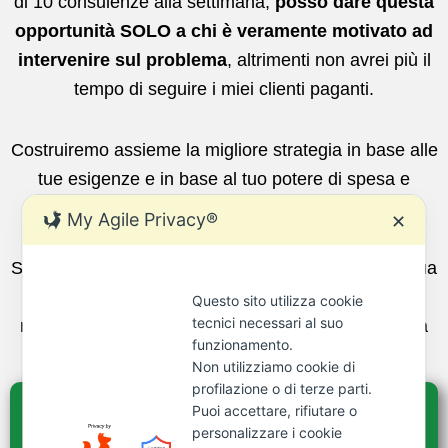
di 10 consulenze alla settimana,
posso dare questa
opportunità SOLO a chi è veramente motivato ad
intervenire sul problema
, altrimenti non avrei più il
tempo di seguire i miei clienti paganti.
Costruiremo assieme la migliore strategia in base alle
tue esigenze e in base al tuo potere di spesa e
insieme otterremo il massimo risultato possibile.
My Agile Privacy®
✕
Se durante la consulenza mi renderò conto che la tua
pratica non è fattibile e priva di soluzione, ti
Questo sito utilizza cookie
tecnici necessari al suo
rimborserò le somme corrisposte per la consulenza
funzionamento.
preliminare.
Non utilizziamo cookie di
profilazione o di terze parti.
Clicca Qui E Fatti Aiutare
Puoi accettare, rifiutare o
personalizzare i cookie
In Una Prima Consulenza