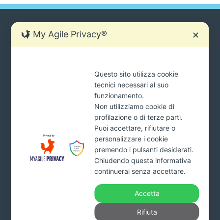
My Agile Privacy®
✕
SIAMO SEMPRE PRONTI AD AIUTARTI.
Questo sito utilizza cookie
Ci sono molti modi per contattarci
tecnici necessari al suo
tua
funzionamento.
INVIA
mail
Non utilizziamo cookie di
*Cliccando il pulsante INVIA acconsenti al trattamento dei tuoi
profilazione o di terze parti.
dati e dichiari di aver preso visione della
Privacy Policy
Puoi accettare, rifiutare o
personalizzare i cookie
premendo i pulsanti desiderati.
Chiudendo questa informativa
Addiopignoramenti.it
continuerai senza accettare.
Studio Monardo & Partners s.r.l.
Viale Affaccio n. 95 – 89900 Vibo Valentia
Accetta
Part. Iva. 03993160799 – Numero REA VV-227578 –
Capitale sociale 10.000 euro interamente versato
Rifiuta
Tel.
800.650011