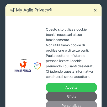
My Agile Privacy®
✕
SIAMO SEMPRE PRONTI AD AIUTARTI.
Questo sito utilizza cookie
Ci sono molti modi per contattarci
tecnici necessari al suo
tua
funzionamento.
INVIA
mail
Non utilizziamo cookie di
*Cliccando il pulsante INVIA acconsenti al trattamento dei tuoi
profilazione o di terze parti.
dati e dichiari di aver preso visione della
Privacy Policy
Puoi accettare, rifiutare o
personalizzare i cookie
premendo i pulsanti desiderati.
Chiudendo questa informativa
Addiopignoramenti.it
continuerai senza accettare.
Studio Monardo & Partners s.r.l.
Viale Affaccio n. 95 – 89900 Vibo Valentia
Accetta
Part. Iva. 03993160799 – Numero REA VV-227578 –
Capitale sociale 10.000 euro interamente versato
Rifiuta
Tel.
800.650011
Personalizza
info@fattirimborsare.com