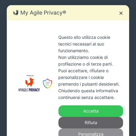
My Agile Privacy®
✕
SIAMO SEMPRE PRONTI AD AIUTARTI.
Questo sito utilizza cookie
Ci sono molti modi per contattarci
tecnici necessari al suo
tua
funzionamento.
INVIA
mail
Non utilizziamo cookie di
*Cliccando il pulsante INVIA acconsenti al trattamento dei tuoi
profilazione o di terze parti.
dati e dichiari di aver preso visione della
Privacy Policy
Puoi accettare, rifiutare o
personalizzare i cookie
premendo i pulsanti desiderati.
Chiudendo questa informativa
Addiopignoramenti.it
continuerai senza accettare.
Studio Monardo & Partners s.r.l.
Viale Affaccio n. 95 – 89900 Vibo Valentia
Accetta
Part. Iva. 03993160799 – Numero REA VV-227578 –
Capitale sociale 10.000 euro interamente versato
Rifiuta
Tel.
800.650011
Personalizza
info@fattirimborsare.com