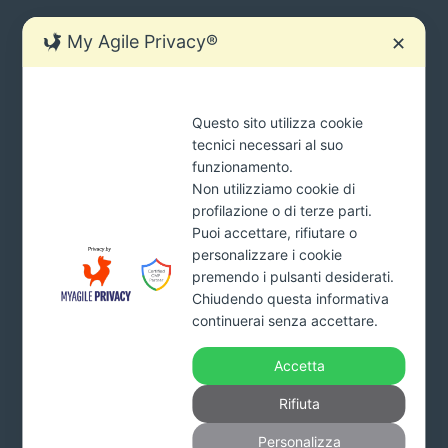
My Agile Privacy®
✕
SIAMO SEMPRE PRONTI AD AIUTARTI.
Questo sito utilizza cookie
Ci sono molti modi per contattarci
tecnici necessari al suo
tua
funzionamento.
INVIA
mail
Non utilizziamo cookie di
*Cliccando il pulsante INVIA acconsenti al trattamento dei tuoi
profilazione o di terze parti.
dati e dichiari di aver preso visione della
Privacy Policy
Puoi accettare, rifiutare o
personalizzare i cookie
premendo i pulsanti desiderati.
Chiudendo questa informativa
Addiopignoramenti.it
continuerai senza accettare.
Studio Monardo & Partners s.r.l.
Viale Affaccio n. 95 – 89900 Vibo Valentia
Accetta
Part. Iva. 03993160799 – Numero REA VV-227578 –
Capitale sociale 10.000 euro interamente versato
Rifiuta
Tel.
800.650011
Personalizza
info@fattirimborsare.com