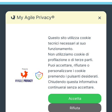
My Agile Privacy®
✕
SIAMO SEMPRE PRONTI AD AIUTARTI.
Questo sito utilizza cookie
Ci sono molti modi per contattarci
tecnici necessari al suo
tua
funzionamento.
INVIA
mail
Non utilizziamo cookie di
*Cliccando il pulsante INVIA acconsenti al trattamento dei tuoi
profilazione o di terze parti.
dati e dichiari di aver preso visione della
Privacy Policy
Puoi accettare, rifiutare o
personalizzare i cookie
premendo i pulsanti desiderati.
Chiudendo questa informativa
Addiopignoramenti.it
continuerai senza accettare.
Studio Monardo & Partners s.r.l.
Viale Affaccio n. 95 – 89900 Vibo Valentia
Accetta
Part. Iva. 03993160799 – Numero REA VV-227578 –
Capitale sociale 10.000 euro interamente versato
Rifiuta
Tel.
800.650011