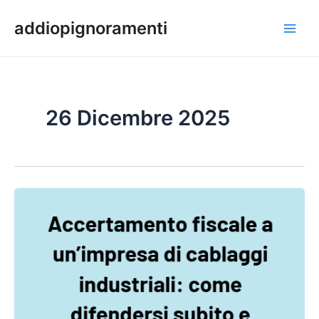
Vai
Paginazione
Main
addiopignoramenti
al
articoli
Men
contenuto
26 Dicembre 2025