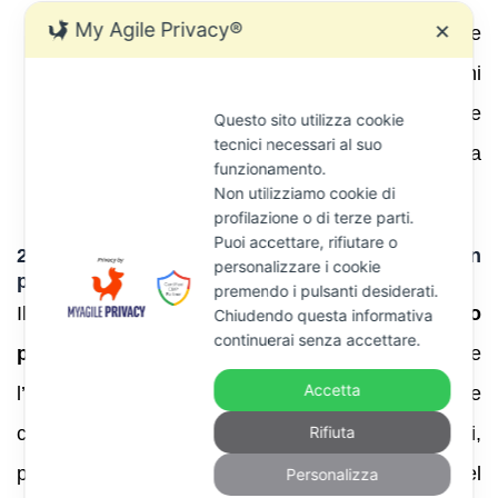
My Agile Privacy®
✕
Prescrizione o decadenza
: verificare se
l’accertamento è stato notificato oltre i termini
quinquennali o se la richiesta del Comune
Questo sito utilizza cookie
tecnici necessari al suo
(art. 1, comma 336, L. 311/2004) è arrivata
funzionamento.
oltre i 90 giorni.
Non utilizziamo cookie di
profilazione o di terze parti.
Puoi accettare, rifiutare o
2.4 Richiesta di audizione e contraddittorio in
personalizzare i cookie
presenza
premendo i pulsanti desiderati.
Il contribuente può chiedere di essere
sentito
Chiudendo questa informativa
continuerai senza accettare.
personalmente
o tramite professionista. Durante
Accetta
l’audizione si può discutere con il funzionario le
Rifiuta
circostanze della violazione, presentare documenti,
proporre soluzioni (ad esempio la rateazione del
Personalizza