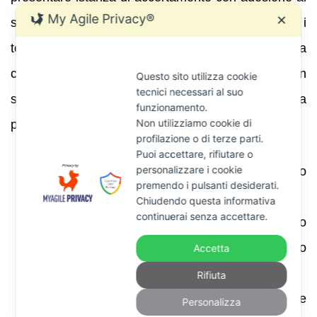
My Agile Privacy®
✕
sensi del D.Lgs. 218/1997. L’istanza sospende i
termini per il ricorso e consente di definire la
controversia con sanzioni ridotte a un terzo (o a un
Questo sito utilizza cookie
tecnici necessari al suo
sesto in presenza delle definizioni agevolate). La
funzionamento.
Non utilizziamo cookie di
presentazione può avvenire:
profilazione o di terze parti.
Puoi accettare, rifiutare o
personalizzare i cookie
entro 60 giorni dalla comunicazione dello
premendo i pulsanti desiderati.
schema di atto (art. 6‑bis);
Chiudendo questa informativa
continuerai senza accettare.
entro 30 giorni dalla comunicazione dello
schema di atto nei casi di contraddittorio
Accetta
preventivo ;
Rifiuta
entro 15 giorni dalla notifica dell’avviso se
Personalizza