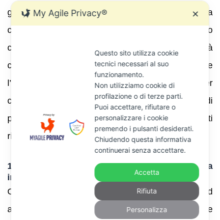
gli altri atti (avvisi di accertamento ordinari, inviti a
My Agile Privacy®
✕
comparire, etc.) l’assenza del contraddittorio
comporta l’annullabilità dell’atto . Questa novità
Questo sito utilizza cookie
tecnici necessari al suo
consente ai contribuenti di difendersi prima che
funzionamento.
l’atto diventi definitivo: è uno strumento cruciale per
Non utilizziamo cookie di
profilazione o di terze parti.
contestare errori e vizi, soprattutto nei casi di
Puoi accettare, rifiutare o
personalizzare i cookie
piattaforme estere dove l’Agenzia utilizza dati
premendo i pulsanti desiderati.
ricevuti dall’estero.
Chiudendo questa informativa
continuerai senza accettare.
1.7 La cooperazione amministrativa
Accetta
internazionale e il recupero transfrontaliero
Rifiuta
Oltre alle disposizioni interne, l’Italia partecipa ad
accordi internazionali sulla cooperazione
Personalizza