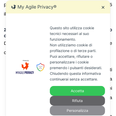
porta la sanzione al 2 %. Le tabelle al paragrafo 5
My Agile Privacy®
✕
illustrano calcoli e simulazioni pratiche.
Questo sito utilizza cookie
2.4 Come comportarsi dopo il ricevimento
tecnici necessari al suo
dell’avviso
funzionamento.
Di seguito una procedura operativa per gestire
Non utilizziamo cookie di
profilazione o di terze parti.
correttamente l’avviso:
Puoi accettare, rifiutare o
personalizzare i cookie
premendo i pulsanti desiderati.
Verificare i dati
. Controllare che gli importi
Chiudendo questa informativa
siano corretti e che l’omissione rilevata sia
continuerai senza accettare.
reale. Talvolta errori di caricamento dei
Accetta
pagamenti F24 o di comunicazione tra
Rifiuta
intermediari generano avvisi infondati .
Personalizza