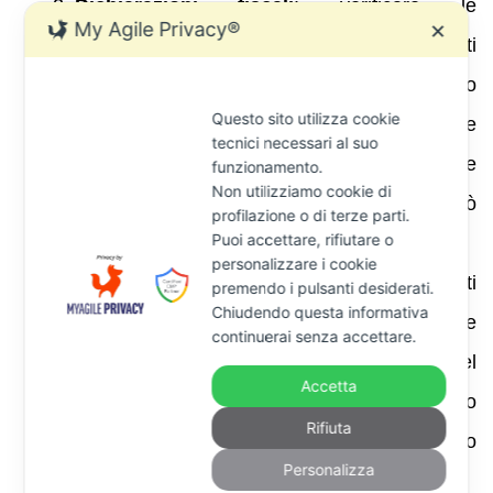
Dichiarazioni fiscali
: verificare le
My Agile Privacy®
✕
dichiarazioni dei redditi degli anni contestati
per accertare se il quadro RW sia stato
Questo sito utilizza cookie
compilato correttamente o meno. Se
tecnici necessari al suo
l’investimento è stato omesso per errore
funzionamento.
Non utilizziamo cookie di
materiale o incertezza interpretativa, ciò può
profilazione o di terze parti.
Puoi accettare, rifiutare o
attenuare la sanzione.
personalizzare i cookie
Prove della tassazione estera
: se i redditi
premendo i pulsanti desiderati.
Chiudendo questa informativa
sono già stati tassati all’estero, raccogliere le
continuerai senza accettare.
certificazioni fiscali e le dichiarazioni del
Accetta
Paese estero. Grazie alle convenzioni contro
Rifiuta
le doppie imposizioni, i redditi esteri possono
Personalizza
essere detassati in Italia.