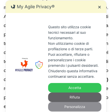
My Agile Privacy®
✕
mediante consegna a mani del messo comunale.
All’interno troverai l’indicazione dei dati
dell’operazione, del periodo di riferimento, della
Questo sito utilizza cookie
tecnici necessari al suo
presunta violazione (omessa memorizzazione e
funzionamento.
trasmissione dei corrispettivi, omissione dei ricavi in
Non utilizziamo cookie di
profilazione o di terze parti.
dichiarazione, ecc.), delle norme violate e del
Puoi accettare, rifiutare o
personalizzare i cookie
termine per presentare le osservazioni. Nei casi di
premendo i pulsanti desiderati.
corrispettivi telematici, l’invito può essere preceduto
Chiudendo questa informativa
continuerai senza accettare.
da un
processo verbale di constatazione (PVC)
Accetta
redatto dalla Guardia di Finanza. Vediamo come
Rifiuta
procedere, passo per passo, per difendersi in modo
efficace.
Personalizza