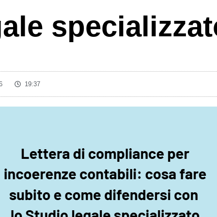
ale specializzat
6
19:37