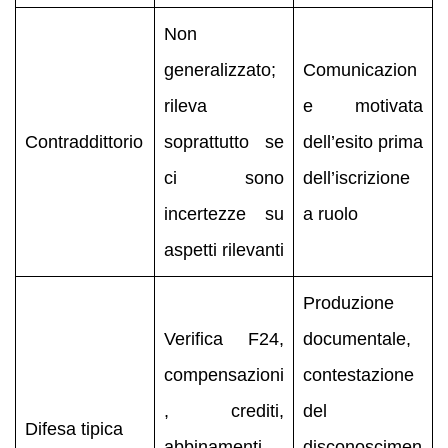
Non
generalizzato;
Comunicazion
rileva
e motivata
Contraddittorio
soprattutto se
dell’esito prima
ci sono
dell’iscrizione
incertezze su
a ruolo
aspetti rilevanti
Produzione
Verifica F24,
documentale,
compensazioni
contestazione
, crediti,
del
Difesa tipica
abbinamenti,
disconoscimen