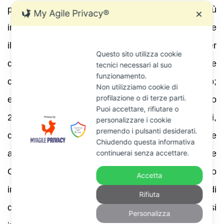
parzialmente corretto, il canale istituzionale più
My Agile Privacy®
✕
immediato è
CIVIS
. L’Agenzia delle Entrate descrive
il servizio come il canale di assistenza per
Questo sito utilizza cookie
comunicazioni di irregolarità, avvisi telematici e
tecnici necessari al suo
funzionamento.
cartelle emesse a seguito di controllo automatizzato;
Non utilizziamo cookie di
profilazione o di terze parti.
e, dato molto aggiornato, precisa che da maggio
Puoi accettare, rifiutare o
2026, per comunicazioni e avvisi telematici,
personalizzare i cookie
premendo i pulsanti desiderati.
contribuenti e intermediari possono presentare
Chiudendo questa informativa
anche una
seconda richiesta di assistenza
tramite
continuerai senza accettare.
CIVIS. Questo è un elemento pratico molto
Accetta
importante, perché offre un ulteriore spazio di
Rifiuta
confronto amministrativo prima che la posizione si
Personalizza