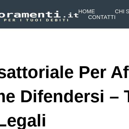
HOME
CHI 
CONTATTI
attoriale Per Aff
e Difendersi – 
Legali