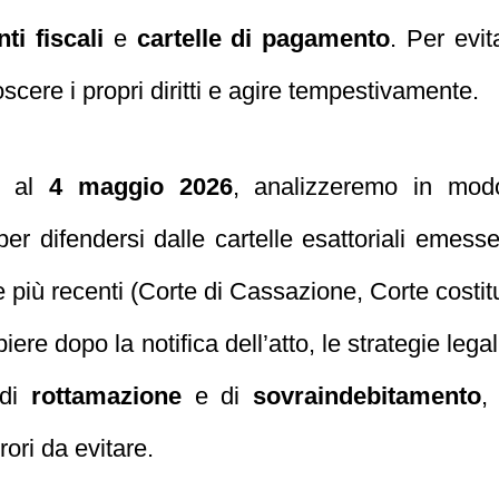
ti fiscali
e
cartelle di pagamento
. Per evi
cere i propri diritti e agire tempestivamente.
a al
4 maggio 2026
, analizzeremo in mod
per difendersi dalle cartelle esattoriali emes
ze più recenti (Corte di Cassazione, Corte costit
iere dopo la notifica dell’atto, le strategie le
 di
rottamazione
e di
sovraindebitamento
,
ori da evitare.