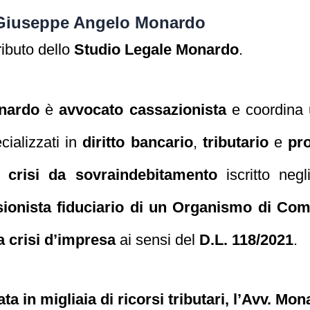
 Giuseppe Angelo Monardo
ributo dello
Studio Legale Monardo
.
nardo
è
avvocato cassazionista
e coordina
cializzati in
diritto bancario
,
tributario
e
pr
a crisi da sovraindebitamento
iscritto negl
sionista fiduciario di un Organismo di Com
a crisi d’impresa
ai sensi del
D.L. 118/2021
.
a in migliaia di ricorsi tributari, l’Avv. Mona