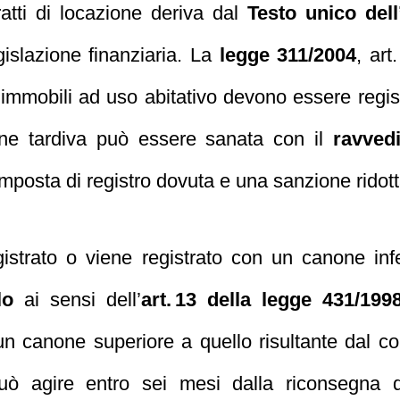
tratti di locazione deriva dal
Testo unico dell
gislazione finanziaria. La
legge 311/2004
, ar
di immobili ad uso abitativo devono essere regis
ione tardiva può essere sanata con il
ravved
posta di registro dovuta e una sanzione ridotta
gistrato o viene registrato con un canone infe
lo
ai sensi dell’
art. 13 della legge 431/199
 un canone superiore a quello risultante dal con
 può agire entro sei mesi dalla riconsegna 