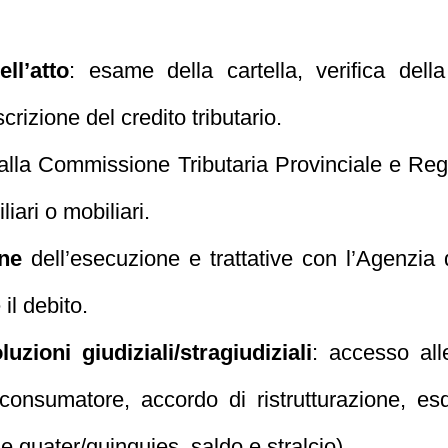
ll’atto
: esame della cartella, verifica della 
rizione del credito tributario.
lla Commissione Tributaria Provinciale e Regi
iari o mobiliari.
one
dell’esecuzione e trattative con l’Agenzia 
il debito.
uzioni giudiziali/stragiudiziali
: accesso al
 consumatore, accordo di ristrutturazione, esd
 quater/quinquies, saldo e stralcio).