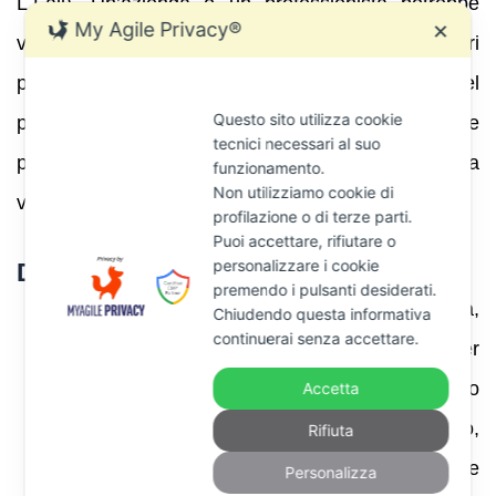
L.Fall). Un’azienda o un professionista potrebbe
My Agile Privacy®
✕
valutare tali percorsi per definire i carichi tributari
pendenti in modo ordinato, evitando il fallimento. Nel
Questo sito utilizza cookie
piano concordatario o di ristrutturazione è possibile
tecnici necessari al suo
prevedere la riduzione del debito tributario sotto la
funzionamento.
Non utilizziamo cookie di
vigilanza del tribunale fallimentare.
profilazione o di terze parti.
Puoi accettare, rifiutare o
personalizzare i cookie
Difese e strategie legali
premendo i pulsanti desiderati.
Analisi dell’atto:
non appena ricevuta,
Chiudendo questa informativa
continuerai senza accettare.
bisogna esaminare con cura la cartella per
individuare errori formali (ad esempio
Accetta
generalità sbagliate, assenza di firmatario,
Rifiuta
importi incongrui) o materiali (errata base
Personalizza