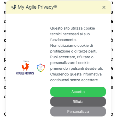
versamento delle somme dovute a seguito di un
My Agile Privacy®
✕
accertamento con adesione conseguente alla
definizione di atti di recupero
non è possibile
Questo sito utilizza cookie
avvalersi della rateazione e della
tecnici necessari al suo
funzionamento.
compensazione
. Tradotto in pratica: l’adesione può
Non utilizziamo cookie di
essere una buona strategia quando il contribuente
profilazione o di terze parti.
Puoi accettare, rifiutare o
punta a chiudere la lite riducendo il contenzioso e
personalizzare i cookie
ottenendo certezza sull’esito, ma non è la strada
premendo i pulsanti desiderati.
Chiudendo questa informativa
giusta se il problema principale è il fabbisogno di
continuerai senza accettare.
cassa e si conta di pagare a rate le somme
Accetta
concordate.
Rifiuta
Personalizza
C’è poi un passaggio che il debitore spesso