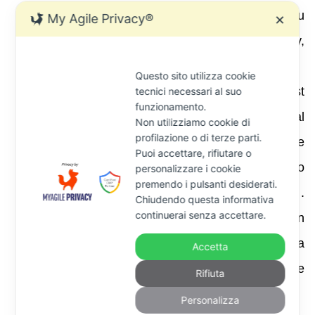
trust si applica. La scelta può cadere su
My Agile Privacy®
✕
ordinamenti quali Inghilterra e Galles, Jersey,
Guernsey o altri territori di common law.
Questo sito utilizza cookie
Art. 11
– Prevede che i beni del trust
tecnici necessari al suo
funzionamento.
costituiscono una
massa distinta
dal
Non utilizziamo cookie di
profilazione o di terze parti.
patrimonio del trustee; non sono soggetti alle
Puoi accettare, rifiutare o
pretese dei creditori del trustee e non fanno
personalizzare i cookie
premendo i pulsanti desiderati.
parte del patrimonio ereditario del trustee .
Chiudendo questa informativa
continuerai senza accettare.
Quest’ultimo dispone dei beni solo in
funzione dell’incarico fiduciario, circostanza
Accetta
fondamentale per la segregazione
Rifiuta
patrimoniale.
Personalizza