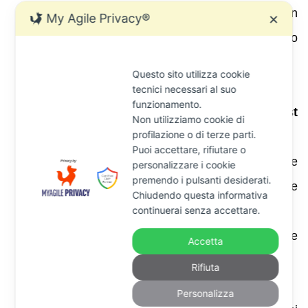
atto in frode. È consigliabile creare il trust in
My Agile Privacy®
✕
fase di
prevenzione
, quando non esistono
debiti attuali.
Questo sito utilizza cookie
Scegliere la tipologia di trust
:
tecnici necessari al suo
funzionamento.
Trust inter vivos
(tra vivi) o
trust
Non utilizziamo cookie di
profilazione o di terze parti.
testamentario
(istituito con testamento);
Puoi accettare, rifiutare o
Trust autodichiarato
(disponente e trustee
personalizzare i cookie
premendo i pulsanti desiderati.
coincidono) o
trust estero
(trustee residente
Chiudendo questa informativa
continuerai senza accettare.
all’estero);
Trust trasparente
o
opaco
: la scelta incide
Accetta
sulla tassazione dei redditi.
Rifiuta
Individuare i soggetti
:
Personalizza