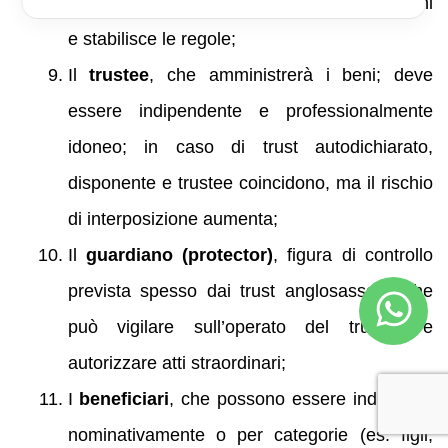
Il
disponente (settlor)
, che trasferisce i beni
e stabilisce le regole;
Il
trustee
, che amministrerà i beni; deve
essere indipendente e professionalmente
idoneo; in caso di trust autodichiarato,
disponente e trustee coincidono, ma il rischio
di interposizione aumenta;
Il
guardiano (protector)
, figura di controllo
prevista spesso dai trust anglosassoni, che
può vigilare sull’operato del trustee e
autorizzare atti straordinari;
I
beneficiari
, che possono essere individuati
nominativamente o per categorie (es. figli,