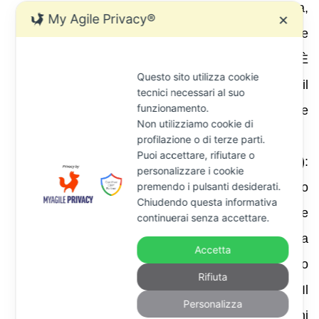
passaporto con timbri di ingresso/uscita,
My Agile Privacy®
✕
contratto di lavoro estero, bollette, iscrizione
a sistemi sanitari o scolastici, etc. È
Questo sito utilizza cookie
importante compilare accuratamente il
tecnici necessari al suo
funzionamento.
questionario e fornire tutta la documentazione
Non utilizziamo cookie di
richiesta.
profilazione o di terze parti.
Puoi accettare, rifiutare o
Processo Verbale di Constatazione (PVC)
:
personalizzare i cookie
premendo i pulsanti desiderati.
se la Guardia di Finanza esegue accessi o
Chiudendo questa informativa
indagini bancarie, redige un PVC che
continuerai senza accettare.
riassume i rilievi (ad esempio: permanenza
Accetta
prolungata in Italia, utilizzo di carte di credito
Rifiuta
italiane, abbonamento a servizi domestici). Il
Personalizza
contribuente può presentare osservazioni