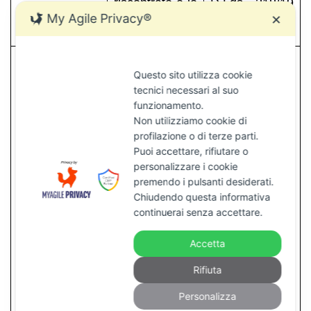
riscontrate e le
D.Lgs. 218/19
My Agile Privacy®
✕
prove raccolte.
97).
Comunica le
Questo sito utilizza cookie
maggiori
tecnici necessari al suo
funzionamento.
imposte
Non utilizziamo cookie di
profilazione o di terze parti.
dovute, le
Se esecutivo
Puoi accettare, rifiutare o
sanzioni e gli
(per gli atti
personalizzare i cookie
premendo i pulsanti desiderati.
interessi; deve
emessi dal
Chiudendo questa informativa
continuerai senza accettare.
essere
1° gennaio 20
Avviso di
motivato (art. 7
16), l’ufficio
Accetta
accertamento
L. 212/2000) e
iscrive a ruolo
Rifiuta
può essere
le somme
Personalizza