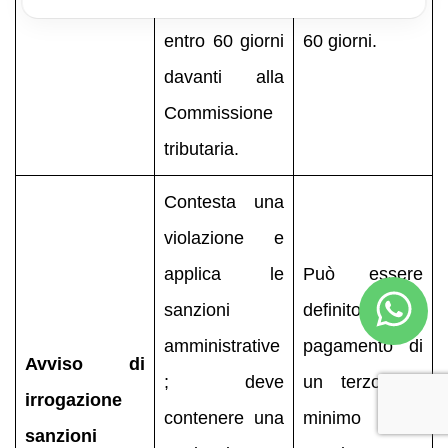
impugnato
trascorsi
entro 60 giorni
60 giorni.
davanti alla
Commissione
tributaria.
Contesta una
violazione e
applica le
Può essere
sanzioni
definito con
amministrative
pagamento di
Avviso di
; deve
un terzo del
irrogazione
contenere una
minimo della
sanzioni