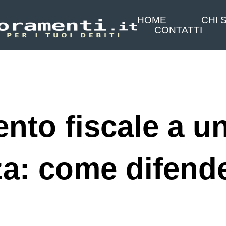
HOME
CHI 
CONTATTI
nto fiscale a u
za: come difend