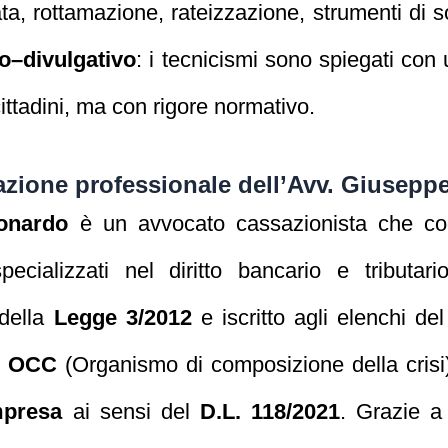
a, rottamazione, rateizzazione, strumenti di s
co–divulgativo
: i tecnicismi sono spiegati con
cittadini, ma con rigore normativo.
tazione professionale dell’Avv. Giusep
onardo
è un avvocato cassazionista che co
pecializzati nel diritto bancario e tributar
 della
Legge 3/2012
e iscritto agli elenchi de
n
OCC
(Organismo di composizione della crisi) 
mpresa
ai sensi del
D.L. 118/2021
. Grazie a 