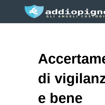
Accertame
di vigilan
e bene