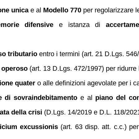
ione unica
e al
Modello 770
per regolarizzare le
morie difensive
e istanza di
accertam
so tributario
entro i termini (art. 21 D.Lgs. 546
 operoso
(art. 13 D.Lgs. 472/1997) per ridurre 
ione quater
o alle definizioni agevolate per i car
e di sovraindebitamento
e al
piano del co
ta della crisi
(D.Lgs. 14/2019 e D.L. 118/2021
icium excussionis
(art. 63 disp. att. c.c.) p