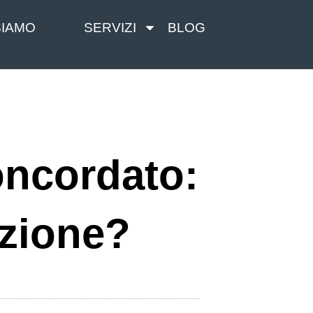
SIAMO
SERVIZI
BLOG
oncordato:
azione?