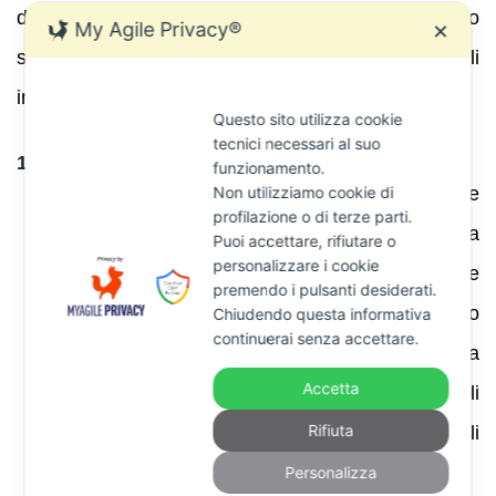
debiti di natura omogenea (es. solo tributi erariali o
My Agile Privacy®
✕
solo contributi previdenziali), bisogna sommarne gli
importi per verificare il superamento della soglia.
Questo sito utilizza cookie
tecnici necessari al suo
1.4.4 Ulteriore giurisprudenza rilevante
funzionamento.
Non utilizziamo cookie di
Pignoramento e opposizione
: diverse
profilazione o di terze parti.
sentenze riconoscono al contribuente la
Puoi accettare, rifiutare o
personalizzare i cookie
possibilità di proporre opposizione
premendo i pulsanti desiderati.
all’esecuzione (art. 615 c.p.c.) quando
Chiudendo questa informativa
continuerai senza accettare.
contesta l’inesistenza del titolo o la
Accetta
prescrizione del credito, e opposizione agli
Rifiuta
atti esecutivi (art. 617 c.p.c.) per vizi formali
dell’atto.
Personalizza