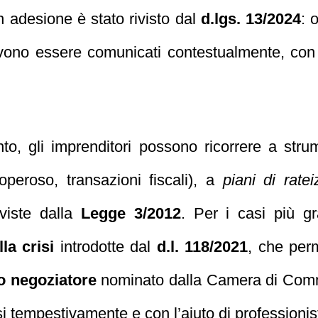
on adesione è stato rivisto dal
d.lgs. 13/2024
: 
evono essere comunicati contestualmente, con r
nto, gli imprenditori possono ricorrere a stru
operoso, transazioni fiscali), a
piani di rate
viste dalla
Legge 3/2012
. Per i casi più g
la crisi
introdotte dal
d.l. 118/2021
, che perm
o negoziatore
nominato dalla Camera di Commer
i tempestivamente e con l’aiuto di professionist