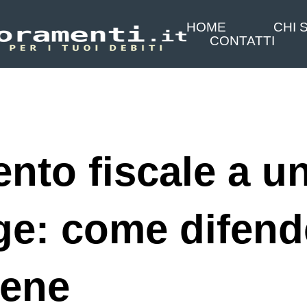
HOME
CHI 
CONTATTI
nto fiscale a u
age: come difend
bene