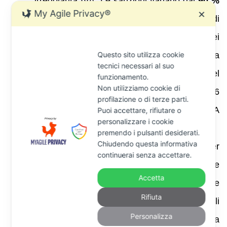
irregolarità IVA. Le sanzioni variano dal
90 %
My Agile Privacy®
✕
al 180 %
dell’imposta non versata in caso di
omessa fatturazione e dal
5 % al 10 %
dei
corrispettivi non documentati per la mancata
Questo sito utilizza cookie
tecnici necessari al suo
emissione di scontrini. Per la violazione del
funzionamento.
Non utilizziamo cookie di
regime del margine, il comma 6 dell’art. 6
profilazione o di terze parti.
dispone una sanzione pari al
100 %
dell’IVA
Puoi accettare, rifiutare o
personalizzare i cookie
dovuta.
premendo i pulsanti desiderati.
Chiudendo questa informativa
D.Lgs. 74/2000
– sancisce reati penali per
continuerai senza accettare.
dichiarazione fraudolenta mediante false
Accetta
fatturazioni (art. 2), dichiarazione infedele
Rifiuta
(art. 4) o occultamento di scritture contabili
Personalizza
(art. 10). Il rivenditore che emette o utilizza