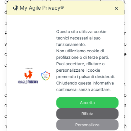
commerciali o abitativi devono essere autorizzati dal
My Agile Privacy®
✕
dirigente dell’Agenzia delle Entrate; per i locali
promiscui è necessaria anche l’autorizzazione del
Questo sito utilizza cookie
Procuratore della Repubblica . Con l’entrata in
tecnici necessari al suo
vigore del D.L. 84/2025 gli atti autorizzativi devono
funzionamento.
Non utilizziamo cookie di
contenere la motivazione, cioè indicare le
profilazione o di terze parti.
Puoi accettare, rifiutare o
circostanze che giustificano l’accesso .
personalizzare i cookie
premendo i pulsanti desiderati.
Chiudendo questa informativa
Durante l’accesso, i verificatori devono comportarsi
continuerai senza accettare.
correttamente: devono operare durante l’orario
Accetta
ordinario, arrecare il minimo disturbo, rilasciare una
Rifiuta
copia del verbale e informare il contribuente dei
Personalizza
motivi e dei diritti di difesa . La permanenza non può