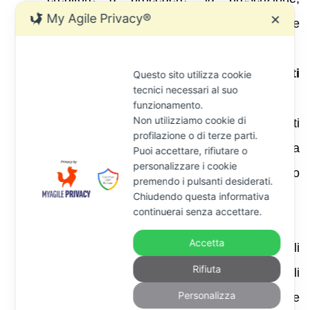
My Agile Privacy®
✕
l’inesistenza o nullità del titolo oppure
l’impignorabilità del bene .
Come funziona l’opposizione agli atti
Questo sito utilizza cookie
tecnici necessari al suo
esecutivi?
funzionamento.
Non utilizziamo cookie di
Serve a far valere vizi formali negli atti
profilazione o di terze parti.
dell’esecuzione (ad esempio errori di notifica
Puoi accettare, rifiutare o
personalizzare i cookie
o di iscrizione). Deve essere proposta entro
premendo i pulsanti desiderati.
Chiudendo questa informativa
20 giorni dalla conoscenza dell’atto .
continuerai senza accettare.
Sono pignorabili tutti i beni in casa?
Accetta
No. L’art. 514 c.p.c. elenca beni essenziali
Rifiuta
come mobili, vestiti, frigorifero e animali
Personalizza
d’affezione che non possono mai essere