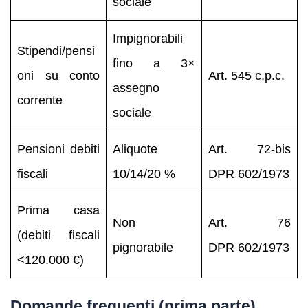
sociale
Impignorabili
Stipendi/pensi
fino a 3×
oni su conto
Art. 545 c.p.c.
assegno
corrente
sociale
Pensioni debiti
Aliquote
Art. 72‑bis
fiscali
10/14/20 %
DPR 602/1973
Prima casa
Non
Art. 76
(debiti fiscali
pignorabile
DPR 602/1973
<120.000 €)
Domande frequenti (prima parte)