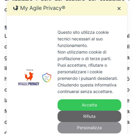
My Agile Privacy®
✕
creditori e, al termine, ottenere l’
esdebitazione
.
5.1 Avvio e svolgimento
Questo sito utilizza cookie
La liquidazione controllata può essere richiesta dal
tecnici necessari al suo
funzionamento.
debitore, da un creditore o dal pubblico ministero. Il
Non utilizziamo cookie di
giudice nomina un
liquidatore
e dispone la
profilazione o di terze parti.
Puoi accettare, rifiutare o
liquidazione dei beni. Il debitore deve collaborare e
personalizzare i cookie
premendo i pulsanti desiderati.
ha l’obbligo di conservare i documenti; non può
Chiudendo questa informativa
compiere nuovi atti dispositivi. I creditori presentano
continuerai senza accettare.
la domanda di ammissione al passivo; il liquidatore
Accetta
forma lo stato passivo. Dopo la vendita dei beni e la
Rifiuta
distribuzione del ricavato, il liquidatore chiede la
Personalizza
chiusura della procedura.