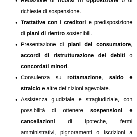
Redazione di
ricorsi in opposizione
o di
richieste di sospensione.
Trattative con i creditori
e predisposizione
di
piani di rientro
sostenibili.
Presentazione di
piani del consumatore
,
accordi di ristrutturazione dei debiti
o
concordati minori
.
Consulenza su
rottamazione
,
saldo e
stralcio
e altre definizioni agevolate.
Assistenza giudiziale e stragiudiziale, con
possibilità di ottenere
sospensioni e
cancellazioni
di ipoteche, fermi
amministrativi, pignoramenti o iscrizioni a