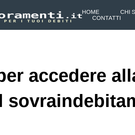
HOME
CHI 
CONTATTI
per accedere al
ul sovraindebita