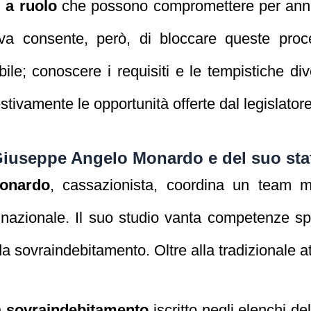
i a ruolo
che possono compromettere per anni i
iva consente, però, di bloccare queste proc
ibile; conoscere i requisiti e le tempistiche d
stivamente le opportunità offerte dal legislatore
Giuseppe Angelo Monardo e del suo sta
onardo
, cassazionista, coordina un team mu
azionale. Il suo studio vanta competenze spec
 da sovraindebitamento. Oltre alla tradizionale at
da sovraindebitamento
iscritto negli elenchi de