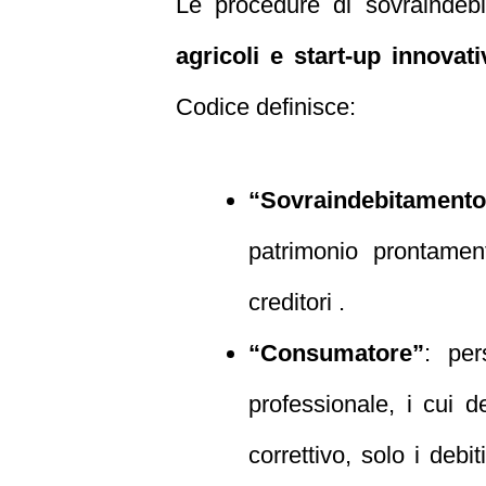
Le procedure di sovraindeb
agricoli e start‑up innovati
Codice definisce:
“Sovraindebitamento
patrimonio prontament
creditori .
“Consumatore”
: per
professionale, i cui d
correttivo, solo i deb