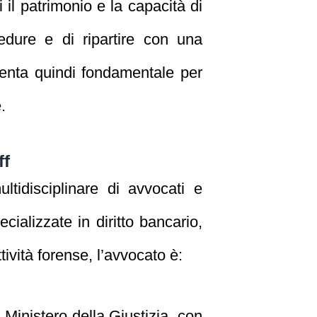
l patrimonio e la capacità di
edure e di ripartire con una
iventa quindi fondamentale per
.
ff
ltidisciplinare di avvocati e
ializzate in diritto bancario,
tività forense, l’avvocato è:
l Ministero della Giustizia, con