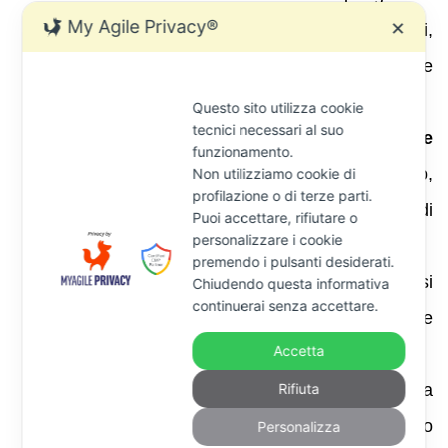
My Agile Privacy®
✕
pagamento immediato o derogano ai termini,
quando manchi la prova della negoziazione
individuale;
Questo sito utilizza cookie
tecnici necessari al suo
invalidità dell’obbligazione principale
funzionamento.
(nullità del contratto di finanziamento,
Non utilizziamo cookie di
profilazione o di terze parti.
interessi usurari o anatocistici, difetto di
Puoi accettare, rifiutare o
personalizzare i cookie
causa);
premendo i pulsanti desiderati.
inadempimento del creditore
ai sensi
Chiudendo questa informativa
continuerai senza accettare.
dell’art. 1955 c.c. (per esempio cancellazione
Accetta
di ipoteca o rinuncia a garanzie);
Rifiuta
violazione dell’art. 1956 c.c.
quando la
banca ha continuato a erogare credito
Personalizza