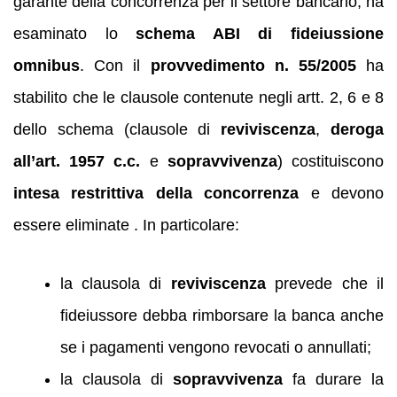
garante della concorrenza per il settore bancario, ha
esaminato lo
schema ABI di fideiussione
omnibus
. Con il
provvedimento n. 55/2005
ha
stabilito che le clausole contenute negli artt. 2, 6 e 8
dello schema (clausole di
reviviscenza
,
deroga
all’art. 1957 c.c.
e
sopravvivenza
) costituiscono
intesa restrittiva della concorrenza
e devono
essere eliminate . In particolare:
la clausola di
reviviscenza
prevede che il
fideiussore debba rimborsare la banca anche
se i pagamenti vengono revocati o annullati;
la clausola di
sopravvivenza
fa durare la