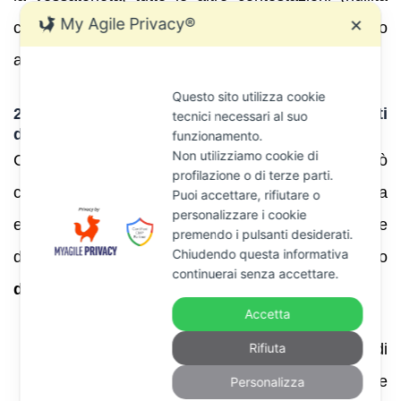
My Agile Privacy®
✕
contrattuale, usura, anatocismo) non sono
ammesse .
Questo sito utilizza cookie
2.3 Richiesta di sospensione e provvedimenti
tecnici necessari al suo
del giudice
funzionamento.
Non utilizziamo cookie di
Con l’atto di opposizione tardiva il debitore può
profilazione o di terze parti.
chiedere la sospensione della provvisoria
Puoi accettare, rifiutare o
personalizzare i cookie
esecutività ai sensi dell’art. 649 c.p.c. Il giudice
premendo i pulsanti desiderati.
Chiudendo questa informativa
decide con ordinanza non reclamabile, valutando
continuerai senza accettare.
due requisiti
:
Accetta
Fumus boni iuris:
la probabilità di
Rifiuta
accoglimento dell’opposizione; il giudice
Personalizza