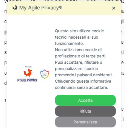
verbale di constatazione non significa
My Agile Privacy®
✕
necessariamente che la pretesa del Fisco sia
corretta o definitiva. Esistono
passaggi
Questo sito utilizza cookie
procedimentali
che, se seguiti con attenzione,
tecnici necessari al suo
possono consentire di annullare l’atto o di ridurre
funzionamento.
Non utilizziamo cookie di
sensibilmente l’importo dovuto. Di seguito si
profilazione o di terze parti.
Puoi accettare, rifiutare o
propone una guida passo per passo che descrive le
personalizzare i cookie
attività da compiere dalla ricezione della notifica alla
premendo i pulsanti desiderati.
Chiudendo questa informativa
decisione finale.
continuerai senza accettare.
1. Verificare la validità della notifica
Accetta
Controllare la data di consegna
: annotare
Rifiuta
la data di notifica perché da essa decorrono i
Personalizza