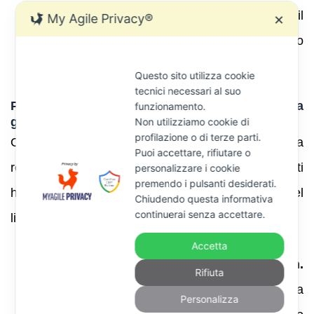
l’esdebitazione del debitore. Per le società, il
My Agile Privacy®
✕
concordato preventivo rimane l’istituto
principe per evitare la liquidazione giudiziale.
Questo sito utilizza cookie
tecnici necessari al suo
Pronunce recenti della Cassazione e della
funzionamento.
giurisprudenza
Non utilizziamo cookie di
profilazione o di terze parti.
Oltre alla già citata sentenza SU 3625/2025 sulla
Puoi accettare, rifiutare o
responsabilità dei soci, altre decisioni rilevanti
personalizzare i cookie
premendo i pulsanti desiderati.
hanno precisato l’ambito della responsabilità del
Chiudendo questa informativa
continuerai senza accettare.
liquidatore:
Accetta
Cass. civ., sez. V, 25 settembre 2024, n.
Rifiuta
20014
: la Corte ha affermato che la
Personalizza