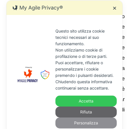
giudice senza accordo tra le parti .
My Agile Privacy®
✕
Cass. civ. 2025 n. 28574
(Concordato
minore) – La Corte ha ribadito che nelle
Questo sito utilizza cookie
proposte di concordato minore deve essere
tecnici necessari al suo
funzionamento.
rispettato l’ordine delle cause di prelazione
Non utilizziamo cookie di
profilazione o di terze parti.
(artt. 2740 e 2741 c.c.); la mancata integrale
Puoi accettare, rifiutare o
soddisfazione dei creditori privilegiati rende la
personalizzare i cookie
premendo i pulsanti desiderati.
proposta inammissibile. Sebbene tale
Chiudendo questa informativa
continuerai senza accettare.
decisione riguardi il concordato minore, è
rilevante perché rafforza il principio della par
Accetta
condicio creditorum anche nelle procedure di
Rifiuta
sovraindebitamento.
Personalizza