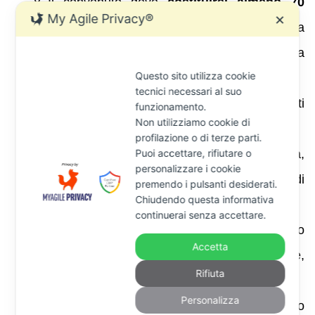
Il convenuto deve
costituirsi almeno 70
My Agile Privacy®
✕
giorni prima dell’udienza
depositando la
comparsa di risposta e la procura alle liti . La
Questo sito utilizza cookie
comparsa deve contenere:
tecnici necessari al suo
Le difese rispetto ai fatti esposti
funzionamento.
Non utilizziamo cookie di
dall’attore.
profilazione o di terze parti.
Puoi accettare, rifiutare o
Le eccezioni processuali (incompetenza,
personalizzare i cookie
nullità della citazione, carenza di
premendo i pulsanti desiderati.
Chiudendo questa informativa
legittimazione).
continuerai senza accettare.
Le eccezioni di merito (inadempimento
Accetta
dell’attore, pagamento, novazione,
Rifiuta
transazione).
Personalizza
Le domande riconvenzionali (ad esempio