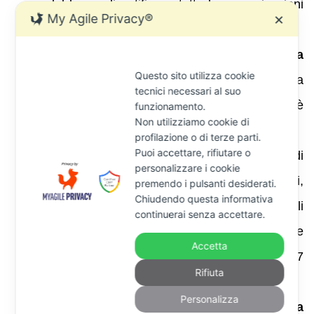
del luogo di notifica e tutte le comunicazioni
My Agile Privacy®
✕
al creditore avvengano in cancelleria .
Mancanza dell’avvertimento sulla
Questo sito utilizza cookie
composizione della crisi
: è una mera
tecnici necessari al suo
irregolarità secondo la Cassazione; non è
funzionamento.
Non utilizziamo cookie di
motivo sufficiente di opposizione .
profilazione o di terze parti.
Puoi accettare, rifiutare o
Firme mancanti o errate
nella relata di
personalizzare i cookie
notifica, indicazione di destinatari errati,
premendo i pulsanti desiderati.
Chiudendo questa informativa
notifica in luoghi diversi da quelli previsti dagli
continuerai senza accettare.
artt. 137 ss. c.p.c. Questi vizi possono essere
Accetta
fatti valere mediante opposizione ex art. 617
Rifiuta
e portare all’annullamento del precetto .
Personalizza
Precetto su titolo privo di formula