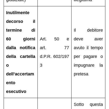
Inutilmente
decorso il
termine di
Il debitore
60 giorni
Art. 50 e
deve aver
dalla notifica
art. 77
avuto il tempo
della cartella
d.P.R. 602/197
per pagare o
o
3
impugnare la
dell’accertam
pretesa
ento
esecutivo
Sotto questa