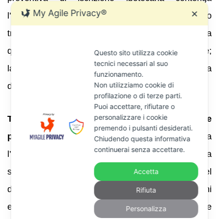
My Agile Privacy®
✕
l’indicazione del titolo e dell’entità del credito
tributario ma
non l’indicazione dell’immobile
, la
quale è necessaria solo al momento dell’iscrizione;
Questo sito utilizza cookie
tecnici necessari al suo
la mancata indicazione non lede il diritto di difesa
funzionamento.
Non utilizziamo cookie di
del contribuente» .
profilazione o di terze parti.
Puoi accettare, rifiutare o
personalizzare i cookie
Tribunale di Pisa (ordinanza 2016) e altre
premendo i pulsanti desiderati.
pronunce di merito
. Hanno considerato illegittima
Chiudendo questa informativa
continuerai senza accettare.
l’iscrizione ipotecaria quando il titolo esecutivo era
sospeso e hanno riconosciuto il risarcimento del
Accetta
danno morale e patrimoniale . Queste decisioni
Rifiuta
evidenziano che l’iscrizione non solo deve essere
Personalizza