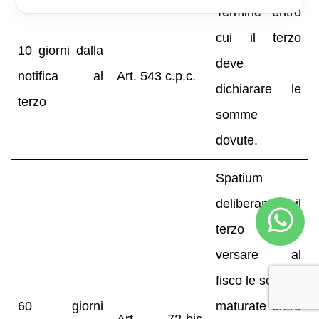
Termine entro
cui il terzo
10 giorni dalla
deve
notifica al
Art. 543 c.p.c.
dichiarare le
terzo
somme
dovute.
Spatium
deliberandi: il
terzo deve
versare al
fisco le somme
60 giorni
maturate entro