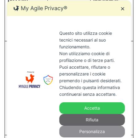
My Agile Privacy®
✕
spontaneamen
te prima del
pignoramento.
Questo sito utilizza cookie
tecnici necessari al suo
funzionamento.
Deposito delle
Non utilizziamo cookie di
copie del titolo,
profilazione o di terze parti.
Puoi accettare, rifiutare o
precetto e
personalizzare i cookie
premendo i pulsanti desiderati.
30 giorni dal
pignoramento;
Chiudendo questa informativa
Art. 543 c.p.c.
pignoramento
senza
continuerai senza accettare.
deposito il
Accetta
pignoramento
Rifiuta
è inefficace .
Personalizza