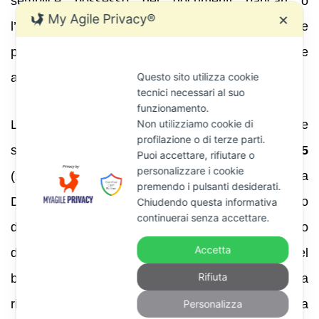
semplice possesso dei documenti bancari o
My Agile Privacy®
✕
l’iscrizione nel registro non sono sufficienti; l’onere
probatorio resta a carico del cessionario, in base
all’art. 2697 c.c. .
Questo sito utilizza cookie
tecnici necessari al suo
funzionamento.
Non utilizziamo cookie di
L’orientamento è stato confermato dalle pronunce
profilazione o di terze parti.
successive, tra cui l’ordinanza
n. 25547/2025
Puoi accettare, rifiutare o
personalizzare i cookie
(17 settembre 2025). La massima pubblicata da
premendo i pulsanti desiderati.
Diritto del Risparmio ricorda che l’onere probatorio
Chiudendo questa informativa
continuerai senza accettare.
della società cessionaria permane: è necessario
Accetta
dimostrare l’inclusione dello specifico credito nel
Rifiuta
blocco ceduto, salvo che il debitore non l’abbia
riconosciuta . Quando il debitore contesta la
Personalizza